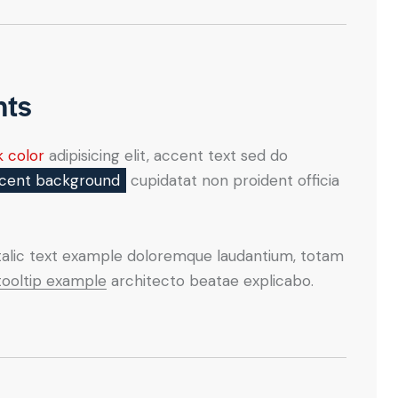
nts
k color
adipisicing elit, accent text sed do
cent background
cupidatat non proident officia
italic text example doloremque laudantium, totam
tooltip example
architecto beatae explicabo.