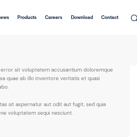
News
Products
Careers
Download
Contact
us error sit voluptatem accusantium doloremque
 quae ab illo inventore veritatis et quasi
abo.
 sit aspernatur aut odit aut fugit, sed quia
one voluptatem sequi nesciunt.