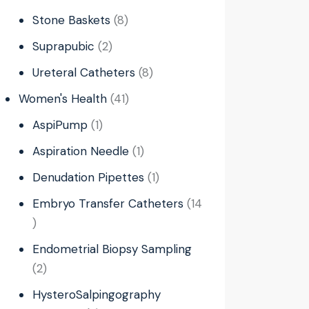
Stone Baskets
8
Suprapubic
2
Ureteral Catheters
8
Women's Health
41
AspiPump
1
Aspiration Needle
1
Denudation Pipettes
1
Embryo Transfer Catheters
14
Endometrial Biopsy Sampling
2
HysteroSalpingography